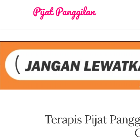
Skip
to
content
Terapis Pijat Pang
C