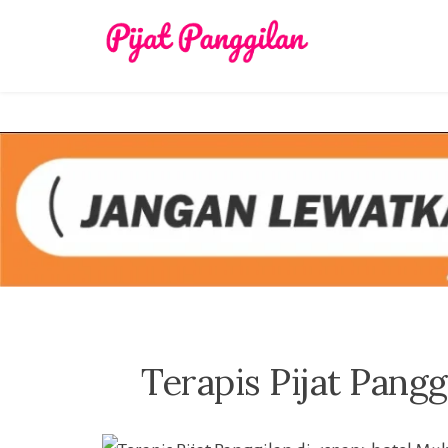
Skip
to
content
Terapis Pijat Pang