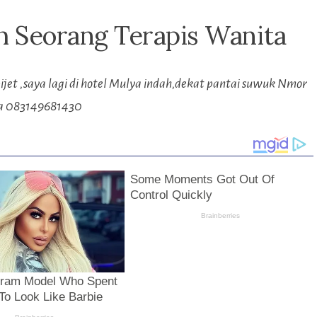
h Seorang Terapis Wanita
ijet ,saya lagi di hotel Mulya indah,dekat pantai suwuk Nmor
 083149681430