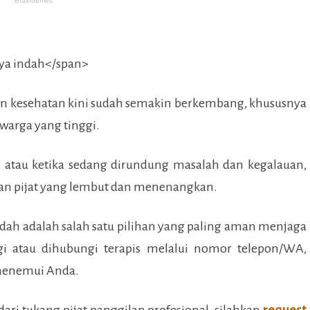
an kesehatan kini sudah semakin berkembang, khususnya
 warga yang tinggi.
, atau ketika sedang dirundung masalah dan kegalauan,
n pijat yang lembut dan menenangkan.
ndah
adalah salah satu pilihan yang paling aman menjaga
 atau dihubungi terapis melalui nomor telepon/WA,
 menemui Anda.
ari tukang pijat panggilan profesional, silahkan
request