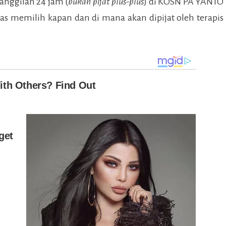
anggilan 24 jam (
bukan pijat plus-plus
) di
KOSN PA YANTO
as memilih kapan dan di mana akan dipijat oleh terapis