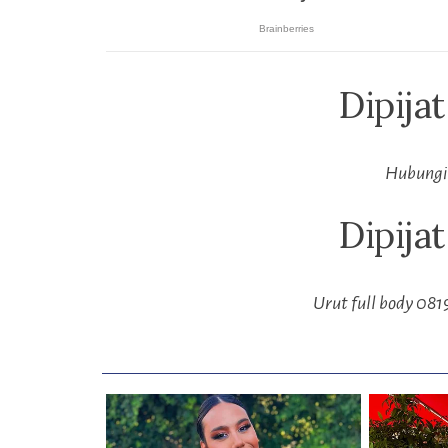
Dipija
Hubungi
Dipija
Urut full body 081