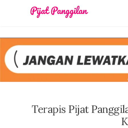
Skip
to
content
Terapis Pijat Panggi
K