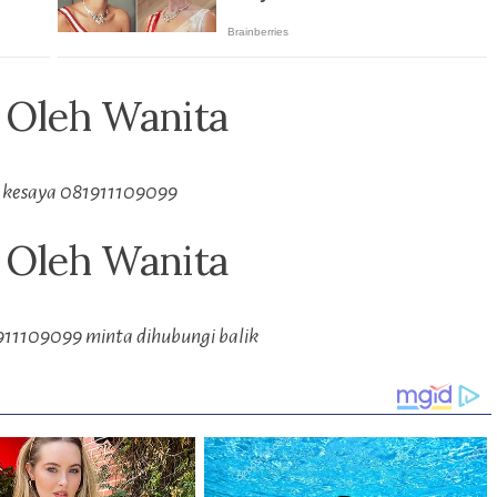
t Oleh Wanita
 kesaya 081911109099
t Oleh Wanita
911109099 minta dihubungi balik