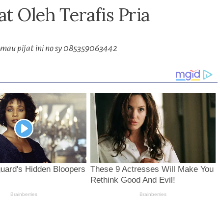
at Oleh Terafis Pria
mau pijat ini no sy 085359063442